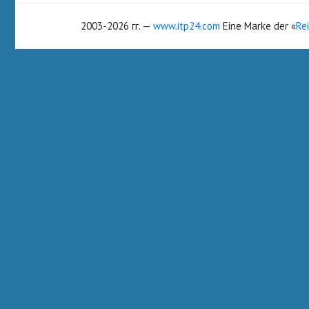
2003-
2026 гг. —
www.itp24.com
Eine Marke der «
Re