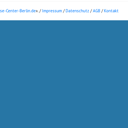
ise-Center-Berlin.de
». /
Impressum
/
Datenschutz
/
AGB
/
Kontakt